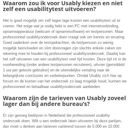
Waarom zou ik voor Usably kiezen en niet
zelf een usabilitytest uitvoeren?
Het is goed mogelijk om zelf tegen lage kosten een usabilitytest uit te
voeren. Het enige wat je nodig hebt is een PC met internetverbinding,
opnameapperatuur (webcam of opnamesoftware) en testpersonen. Maar
professioneel
usabilityonderzoek doen vraagt ook om kennis en ervaring.
Goed nadenken over de testopdrachten, de testpersoon zo weinig
mogelijk beinvloeden en slim doorvragen zijn slechts enkele zaken om
rekening mee te houden bij professioneel usabilityonderzoek. Daarbij kan
het zelf uitvoeren van een usabilitytest veel tijd kosten. Deze tijd zit in de
voorbereiding (onder andere testpersonen recruteren), uitvoer (gemiddeld
1 uur per geteste gebruiker) en de uiteindelijke vertaling naar de
belangrijkste conclusies en verbeterpunten. Omdat Usably zich hier op
focust en de kosten van het onderzoek zo laag mogelijk houd, kunnen we
professioneel en betaalbaar usabilityonderzoek aanbieden.
Waarom zijn de tarieven van Usably zoveel
lager dan bij andere bureau’s?
Er zijn genoeg bedrijven in Nederland die professioneel usability
onderzoek doen. Wilt u een onderzoek laten uitvoeren bij deze partijen,
dan moet u denken aan tarieven variërend tussen de 5.000 en 10.000