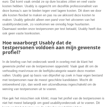
euro. Dat komt vaak omdat ze op dure locaties zitten en veel vaste
kosten hebben. Usably is opgericht om dezelfde professionaliteit van
deze bureau’s aan te bieden tegen veel lagere kosten. Dit doen we door
alle kosten flexibel te maken en pas na uw akkoord deze kosten te
maken. Usably gebruikt alleen een pand voor het uitvoeren van het
usabilityonderzoek, zo voorkomen we onnodig hoge huurlasten.
Daarnaast worden onze testpersonen per test betaald, Usably heeft dus
ook geen vaste loonkosten.
Hoe waarborgt Usably dat de
testpersonen voldoen aan mijn gewenste
profiel?
In de briefing van het onderzoek wordt in overleg met de klant het
gewenste profiel van de testpersonen opgesteld. Vaak gaat dit om de
verhouding man/vrouw en de leeftijdscategorie waarin deze moeten
vallen. Usably gaat op basis van ditprofiel op zoek in haar eigen bestand
met testpersonen naar de meest geschikte kandidaten. Mocht dit
ontoereikend zijn, dan wordt een uitzendbureau ingeschakeld om de
werving van testpersonen uit te voeren.
Hoe gek het misschien ook klinkt, maar het profiel van de testpersonen is
niet het meest belangrijk om goed usabilityonderzoek uit te voeren. Dit