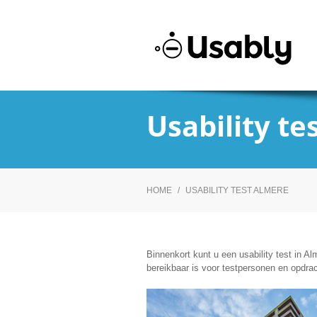
Usability te
HOME
/
USABILITY TEST ALMERE
Binnenkort kunt u een usability test in A
bereikbaar is voor testpersonen en opdra