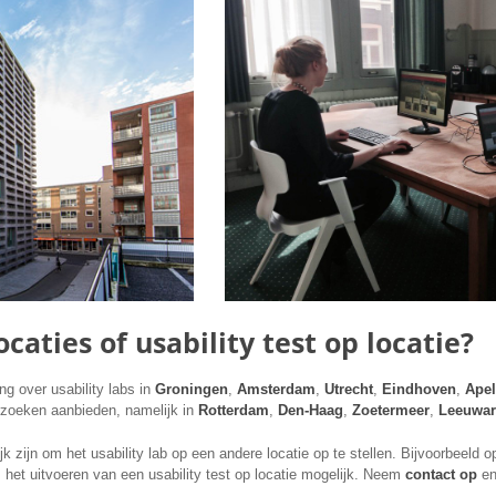
caties of usability test op locatie?
g over usability labs in
Groningen
,
Amsterdam
,
Utrecht
,
Eindhoven
,
Ape
zoeken aanbieden, namelijk in
Rotterdam
,
Den-Haag
,
Zoetermeer
,
Leeuwa
 zijn om het usability lab op een andere locatie op te stellen. Bijvoorbeeld
s het uitvoeren van een usability test op locatie mogelijk. Neem
contact op
en