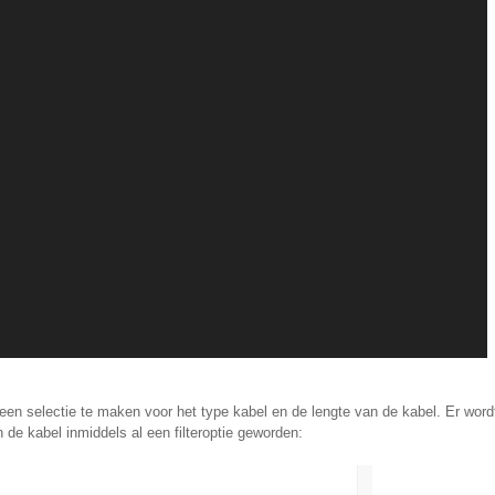
een selectie te maken voor het type kabel en de lengte van de kabel. Er word
n de kabel inmiddels al een filteroptie geworden: