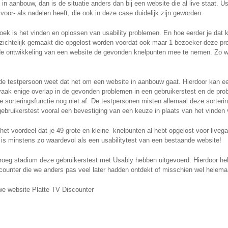
 in aanbouw, dan is de situatie anders dan bij een website die al live staat. U
oor- als nadelen heeft, die ook in deze case duidelijk zijn geworden.
rzoek is het vinden en oplossen van usability problemen. En hoe eerder je dat 
inzichtelijk gemaakt die opgelost worden voordat ook maar 1 bezoeker deze pro
n de ontwikkeling van een website de gevonden knelpunten mee te nemen. Zo 
t de testpersoon weet dat het om een website in aanbouw gaat. Hierdoor kan e
 vaak enige overlap in de gevonden problemen in een gebruikerstest en de pr
de sorteringsfunctie nog niet af. De testpersonen misten allemaal deze sorteri
e gebruikerstest vooral een bevestiging van een keuze in plaats van het vinde
het voordeel dat je 49 grote en kleine knelpunten al hebt opgelost voor livega
w is minstens zo waardevol als een usabilitytest van een bestaande website!
n vroeg stadium deze gebruikerstest met Usably hebben uitgevoerd. Hierdoor h
counter die we anders pas veel later hadden ontdekt of misschien wel helema
uwe website Platte TV Discounter