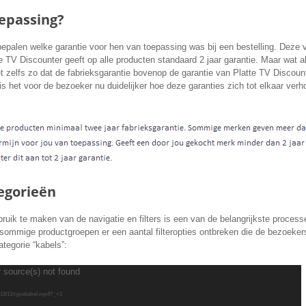
oepassing?
palen welke garantie voor hen van toepassing was bij een bestelling. Deze 
te TV Discounter geeft op alle producten standaard 2 jaar garantie. Maar wat a
et zelfs zo dat de fabrieksgarantie bovenop de garantie van Platte TV Discount
s het voor de bezoeker nu duidelijker hoe deze garanties zich tot elkaar verh
egorieën
bruik te maken van de navigatie en filters is een van de belangrijkste proces
sommige productgroepen er een aantal filteropties ontbreken die de bezoekers 
ategorie “kabels”:
r source(s) not found
013/11/typekabel.mp4?_=1