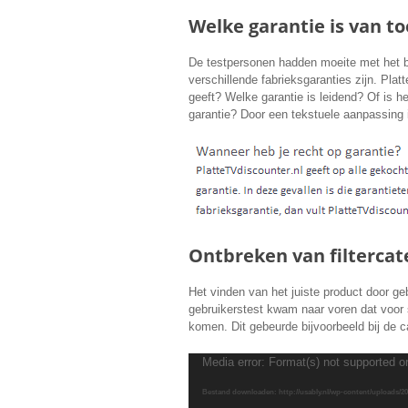
Welke garantie is van t
De testpersonen hadden moeite met het be
verschillende fabrieksgaranties zijn. Plat
geeft? Welke garantie is leidend? Of is h
garantie? Door een tekstuele aanpassing i
Ontbreken van filtercat
Het vinden van het juiste product door ge
gebruikerstest kwam naar voren dat voor 
komen. Dit gebeurde bijvoorbeeld bij de c
Videospeler
Media error: Format(s) not supported o
Bestand downloaden: http://usably.nl/wp-content/uploads/2