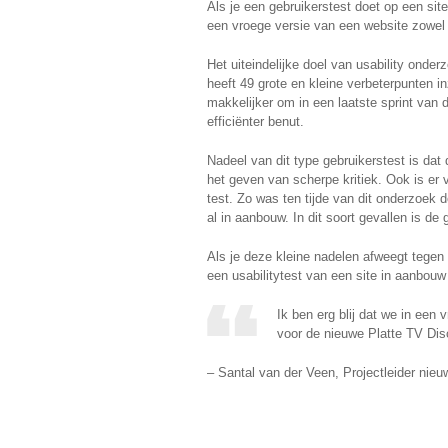
Als je een gebruikerstest doet op een site
een vroege versie van een website zowel v
Het uiteindelijke doel van usability onde
heeft 49 grote en kleine verbeterpunten 
makkelijker om in een laatste sprint va
efficiënter benut.
Nadeel van dit type gebruikerstest is da
het geven van scherpe kritiek. Ook is er
test. Zo was ten tijde van dit onderzoek 
al in aanbouw. In dit soort gevallen is d
Als je deze kleine nadelen afweegt tegen 
een usabilitytest van een site in aanbou
Ik ben erg blij dat we in ee
voor de nieuwe Platte TV Dis
– Santal van der Veen, Projectleider nie