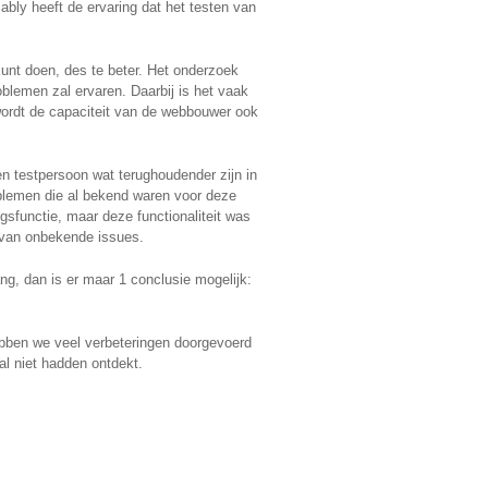
sably heeft de ervaring dat het testen van
kunt doen, des te beter. Het onderzoek
blemen zal ervaren. Daarbij is het vaak
wordt de capaciteit van de webbouwer ook
en testpersoon wat terughoudender zijn in
oblemen die al bekend waren voor deze
ngsfunctie, maar deze functionaliteit was
n van onbekende issues.
ng, dan is er maar 1 conclusie mogelijk:
ebben we veel verbeteringen doorgevoerd
al niet hadden ontdekt.